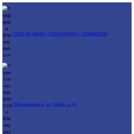
Перейти
к
содержимому
+7(35134) 44646 +7(35134)45107 +79080900150
г. Южноуральск, ул. Мира, д. 41