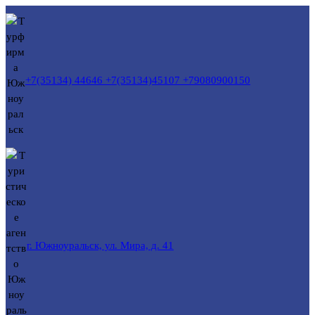
Перейти
к
содержимому
+7(35134) 44646 +7(35134)45107 +79080900150
г. Южноуральск, ул. Мира, д. 41