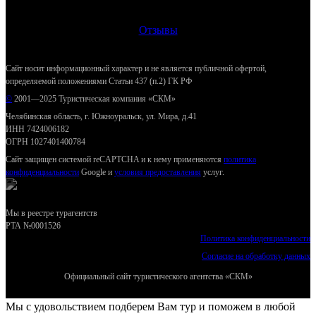
Отзывы
Сайт носит информационный характер и не является публичной офертой,
определяемой положениями Статьи 437 (п.2) ГК РФ
©
2001—2025 Туристическая компания «СКМ»
Челябинская область, г. Южноуральск, ул. Мира, д.41
ИНН 7424006182
ОГРН 1027401400784
Сайт защищен системой reCAPTCHA и к нему применяются
политика
конфиденциальности
Google и
условия предоставления
услуг.
Мы в реестре турагентств
РТА №0001526
Политика конфиденциальности
Согласие на обработку данных
Официальный сайт туристического агентства «СКМ»
Мы с удовольствием подберем Вам тур и поможем в любой