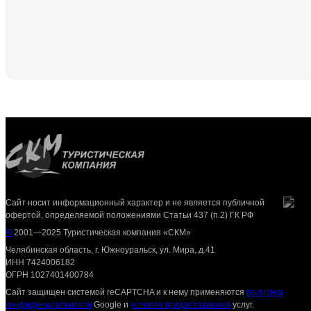
Сайт носит информационный характер и не является публичной
офертой, определяемой положениями Статьи 437 (п.2) ГК РФ
©
2001—2025 Туристическая компания «СКМ»
Челябинская область, г. Южноуральск, ул. Мира, д.41
ИНН 7424006182
ОГРН 1027401400784
Сайт защищен системой reCAPTCHA и к нему применяются
политика
конфиденциальности
Google и
условия предоставления
услуг.