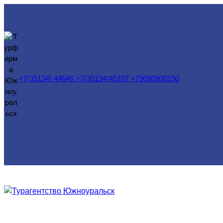
Перейти
к
содержимому
+7(35134) 44646 +7(35134)45107 +79080900150